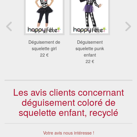
ent robe
Déguisement de
Déguisement
Déguis
te pour
squelette girl
squelette punk
squelette 
ant
22 €
enfant
enf
 €
22 €
20
Les avis clients concernant
déguisement coloré de
squelette enfant, recyclé
Votre avis nous intéresse !