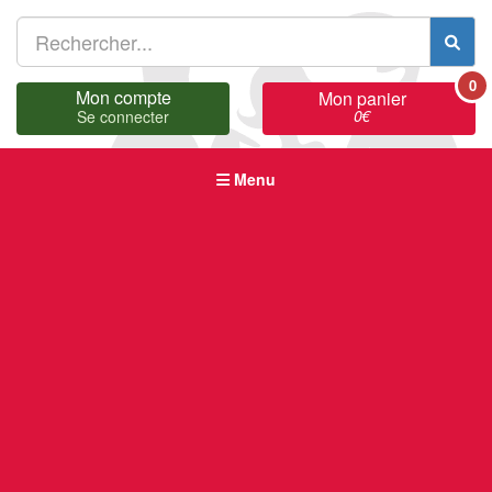
0
Mon compte
Mon panier
0
€
Se connecter
Menu