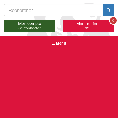
0
Mon compte
Mon panier
0
€
Se connecter
Menu