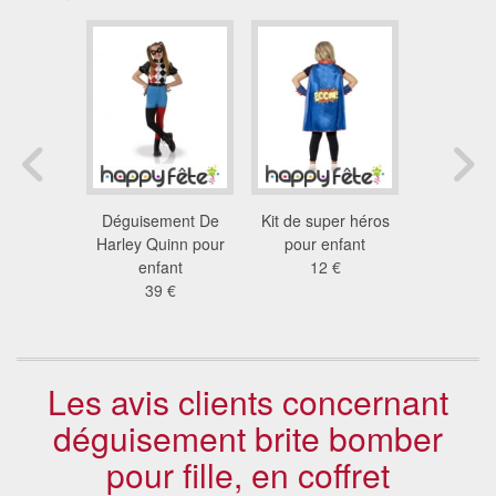
ment de
Déguisement De
Kit de super héros
Déguisem
bie pour
Harley Quinn pour
pour enfant
de zorro po
ant
enfant
12 €
32
 €
39 €
Les avis clients concernant
déguisement brite bomber
pour fille, en coffret