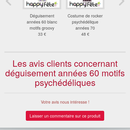
nt hippie
Déguisement
Costume de rocker
Costume a
mprimé
années 60 blanc
psychédélique
motifs hi
eu
motifs groovy
années 70
hom
 €
33 €
48 €
45
Les avis clients concernant
déguisement années 60 motifs
psychédéliques
Votre avis nous intéresse !
Laisser un commentaire sur ce produit