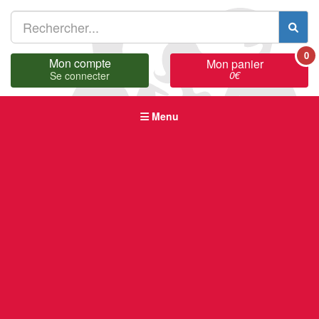
0
Mon compte
Mon panier
0
€
Se connecter
Menu