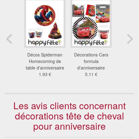
tions
Décos Spiderman
Décorations Cars
Décoration
ersaire
Homecoming de
formula
pour 
 pig
table d'anniversaire
d'anniversaire
d'anniv
2 €
1.93 €
5.11 €
1.4
Les avis clients concernant
décorations tête de cheval
pour anniversaire