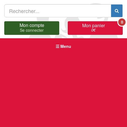
0
Mon compte
Mon panier
0
€
Se connecter
Menu