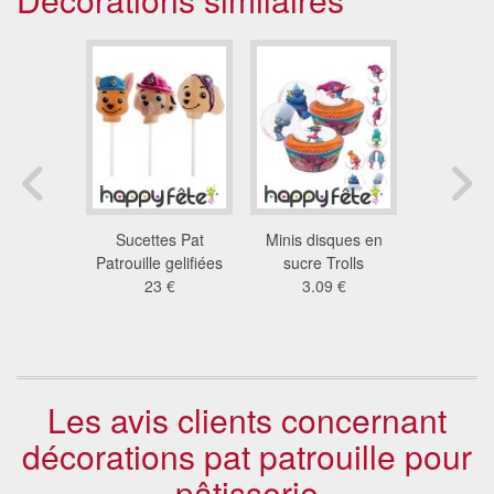
tes de
Sucettes Pat
Minis disques en
Minis dis
alloween
Patrouille gelifiées
sucre Trolls
Wars en 
fiés
23 €
3.09 €
34
 €
4.8
Les avis clients concernant
décorations pat patrouille pour
pâtisserie