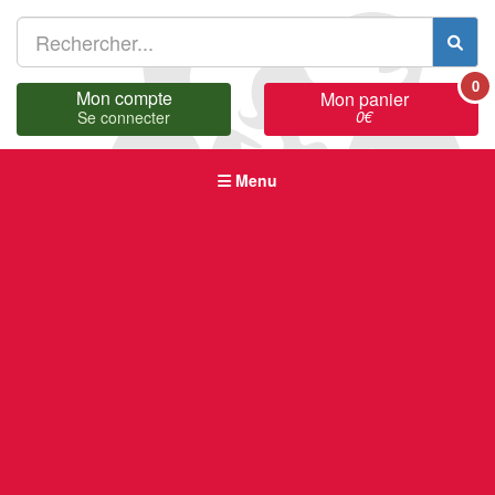
0
Mon compte
Mon panier
0
€
Se connecter
Menu