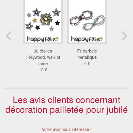
 de porte
30 étoiles
Fil barbele
Peinture 
ée cinéma
Hollywood, walk of
metallique
de 1
6 €
fame
0 €
3.5
10 €
Les avis clients concernant
décoration pailletée pour jubilé
Votre avis nous intéresse !