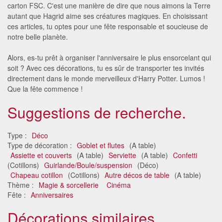
carton FSC. C'est une manière de dire que nous aimons la Terre
autant que Hagrid aime ses créatures magiques. En choisissant
ces articles, tu optes pour une fête responsable et soucieuse de
notre belle planète.
Alors, es-tu prêt à organiser l'anniversaire le plus ensorcelant qui
soit ? Avec ces décorations, tu es sûr de transporter tes invités
directement dans le monde merveilleux d'Harry Potter. Lumos !
Que la fête commence !
Suggestions de recherche.
Type :
Déco
Type de décoration :
Goblet et flutes
(A table)
Assiette et couverts
(A table)
Serviette
(A table)
Confetti
(Cotillons)
Guirlande/Boule/suspension
(Déco)
Chapeau cotillon
(Cotillons)
Autre décos de table
(A table)
Thème :
Magie & sorcellerie
Cinéma
Fête :
Anniversaires
Décorations similaires