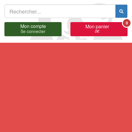
0
Mon compte
Mon panier
0
€
Se connecter