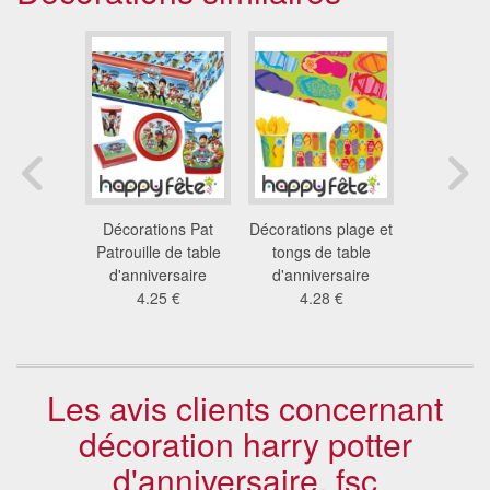
ation
Décorations Pat
Décorations plage et
Coffret de
saire la
Patrouille de table
tongs de table
et jaune
 neiges 2
d'anniversaire
d'anniversaire
perso
9 €
4.25 €
4.28 €
33
Les avis clients concernant
décoration harry potter
d'anniversaire, fsc