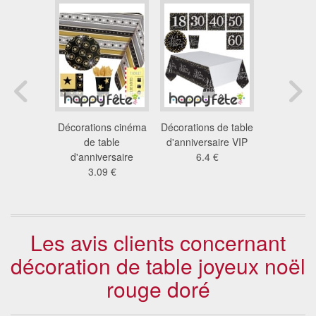
tions
Décorations cinéma
Décorations de table
Déco de ta
ersaire
de table
d'anniversaire VIP
New Year b
s café
d'anniversaire
6.4 €
dor
1 €
3.09 €
2.9
Les avis clients concernant
décoration de table joyeux noël
rouge doré