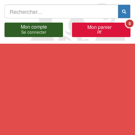
0
Mon compte
Mon panier
0
€
Se connecter