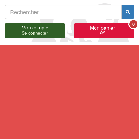
0
Mon compte
Mon panier
0
€
Se connecter