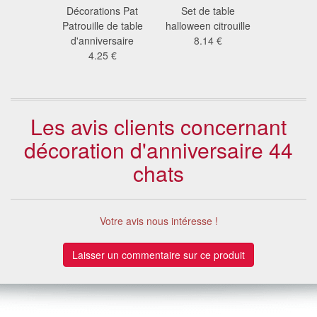
tions
Décorations Pat
Set de table
Décoration
 de table
Patrouille de table
halloween citrouille
pirate d'an
ersaire
d'anniversaire
8.14 €
3.6
6 €
4.25 €
Les avis clients concernant
décoration d'anniversaire 44
chats
Votre avis nous intéresse !
Laisser un commentaire sur ce produit