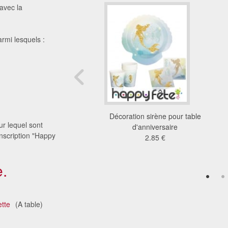
avec la
armi lesquels :
ons Pat Patrouille de
Décoration sirène pour table
r lequel sont
le d'anniversaire
d'anniversaire
nscription "Happy
4.25 €
2.85 €
.
ette
(A table)