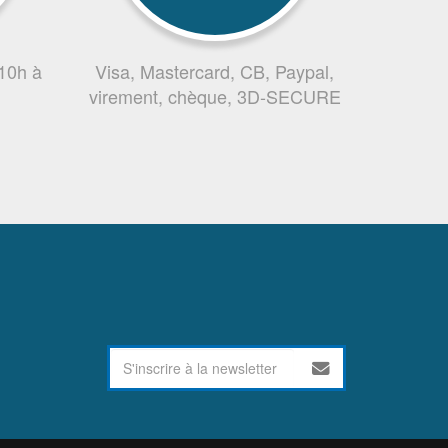
 10h à
Visa, Mastercard, CB, Paypal,
virement, chèque, 3D-SECURE