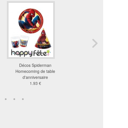
Décos Spiderman
Déco de table Prince
Homecoming de table
Disney Dreaming
d'anniversaire
6.57 €
1.93 €