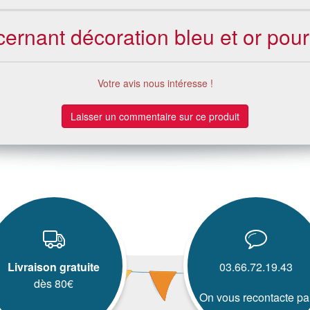
cernant décoration bleu et or pour
Votre avis nous intéresse !
Laisser un commentaire sur ce produit
Livraison gratuite
03.66.72.19.43
dès 80€
On vous recontacte pa