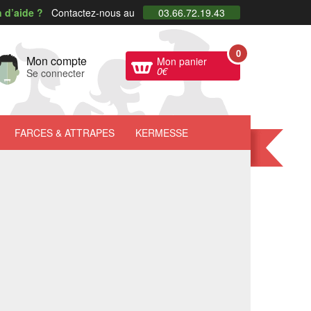
 d’aide ?
Contactez-nous au
03.66.72.19.43
0
Mon compte
Mon panier
0
€
Se connecter
FARCES
& ATTRAPES
KERMESSE