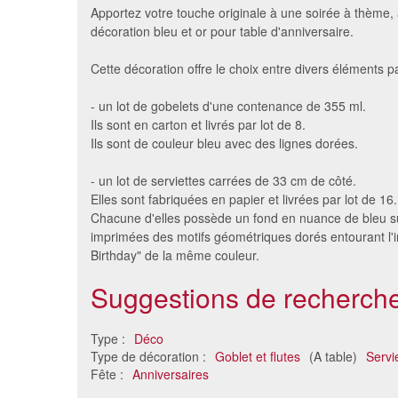
Apportez votre touche originale à une soirée à thème, 
décoration bleu et or pour table d'anniversaire.
Cette décoration offre le choix entre divers éléments p
- un lot de gobelets d'une contenance de 355 ml.
Ils sont en carton et livrés par lot de 8.
Ils sont de couleur bleu avec des lignes dorées.
- un lot de serviettes carrées de 33 cm de côté.
Elles sont fabriquées en papier et livrées par lot de 16.
Décorations d'anniversaire
Décorati
Chacune d'elles possède un fond en nuance de bleu su
reine des neiges
tab
imprimées des motifs géométriques dorés entourant l'i
5.63 €
Birthday" de la même couleur.
Suggestions de recherche
Type :
Déco
Type de décoration :
Goblet et flutes
(A table)
Servi
Fête :
Anniversaires