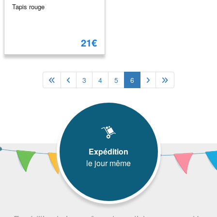
Tapis rouge
21€
3
4
5
6
Expédition
le jour même