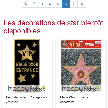
3
4
5
6
Les décorations de star bientôt
disponibles
Déco de porte VIP stage door
Etoile Walk of Fame
entrance
décorative