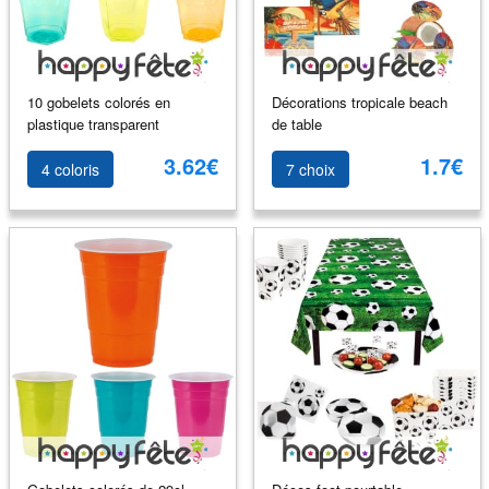
10 gobelets colorés en
Décorations tropicale beach
plastique transparent
de table
3.62€
1.7€
4 coloris
7 choix