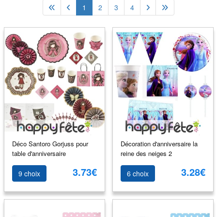
1
2
3
4
Déco Santoro Gorjuss pour
Décoration d'anniversaire la
table d'anniversaire
reine des neiges 2
3.73€
3.28€
9 choix
6 choix