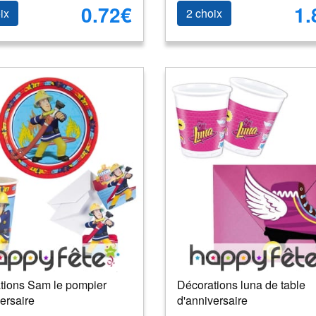
0.72€
1.
ix
2 choix
tions Sam le pompier
Décorations luna de table
ersaire
d'anniversaire