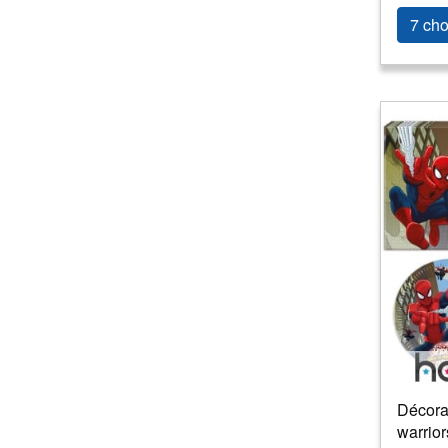
7 cho
Décora
warrior