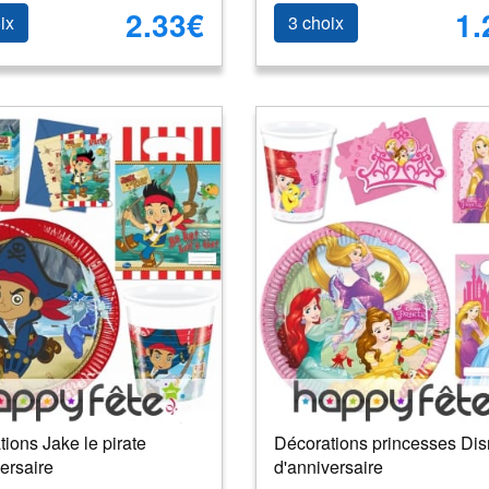
2.33€
1.
ix
3 choix
ions Jake le pirate
Décorations princesses Di
ersaire
d'anniversaire