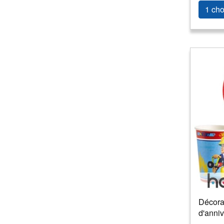
1 cho
Décora
d'anniv