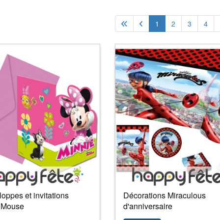
1
2
3
4
oppes et invitations
Décorations Miraculous
 Mouse
d'anniversaire