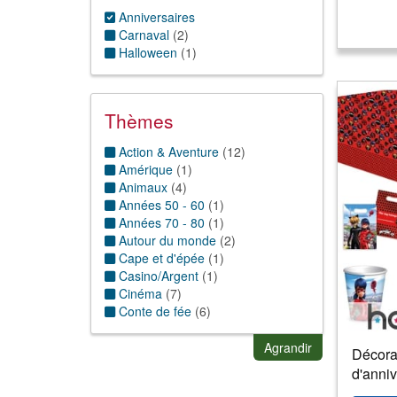
Anniversaires
Carnaval
(
2
)
Halloween
(
1
)
Thèmes
Action & Aventure
(
12
)
Amérique
(
1
)
Animaux
(
4
)
Années 50 - 60
(
1
)
Années 70 - 80
(
1
)
Autour du monde
(
2
)
Cape et d'épée
(
1
)
Casino/Argent
(
1
)
Cinéma
(
7
)
Conte de fée
(
6
)
Dessins Animés & BD
(
26
)
Disco/paillettes
(
1
)
Agrandir
Décora
Enfance
(
1
)
d'anniv
Espagne
(
1
)