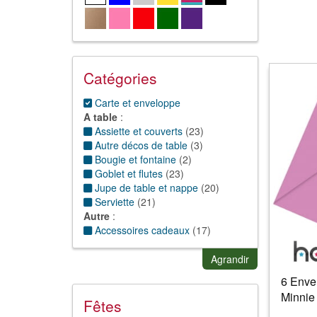
Catégories
Carte et enveloppe
A table
:
Assiette et couverts
(
23
)
Autre décos de table
(
3
)
Bougie et fontaine
(
2
)
Goblet et flutes
(
23
)
Jupe de table et nappe
(
20
)
Serviette
(
21
)
Autre
:
Accessoires cadeaux
(
17
)
Cotillons
:
Ballons et accessoires
(
1
)
Agrandir
Chapeau cotillon
(
3
)
6 Envel
Déco
:
Minnie
Guirlande/Boule/suspension
(
6
)
Fêtes