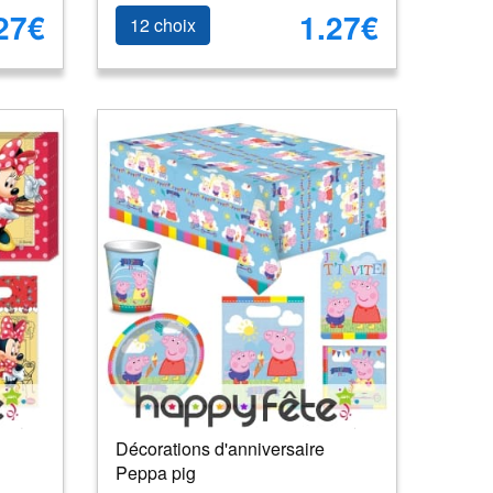
27€
1.27€
12 choix
Décorations d'anniversaire
Peppa pig