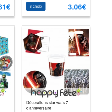
61€
3.06€
8 choix
Décorations star wars 7
d'anniversaire