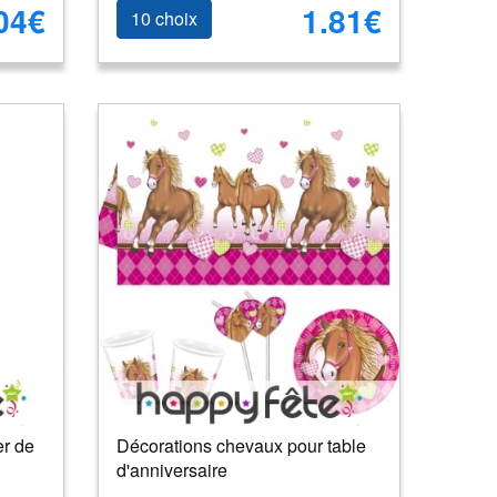
04€
1.81€
10 choix
r de
Décorations chevaux pour table
d'anniversaire