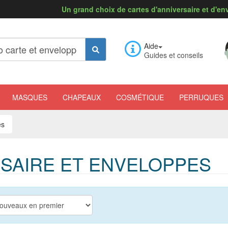
Un grand choix de cartes d'anniversaire et d'en
Aide
Guides et conseils
MASQUES
CHAPEAUX
COSMÉTIQUE
PERRUQUES
es
RSAIRE ET ENVELOPPES