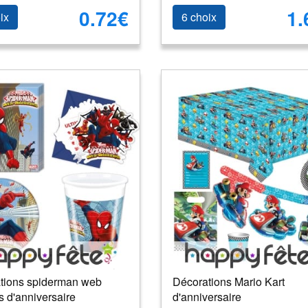
0.72€
1.
ix
6 choix
tions spiderman web
Décorations Mario Kart
s d'anniversaire
d'anniversaire