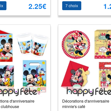
2.25€
1.
ix
7 choix
ions d'anniversaire
Décorations d'anniversaire
 clubhouse
minnie's café