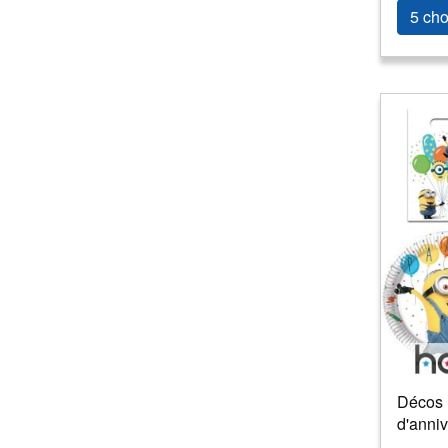
Fantastique/futuriste/Science
5 cho
fiction
(
1
)
Humour
(
1
)
Musique
(
1
)
Pirate et corsaire
(
1
)
Rock'n roll
(
1
)
Stars/célébrités
(
1
)
Western
(
1
)
Décos 
d'anniv