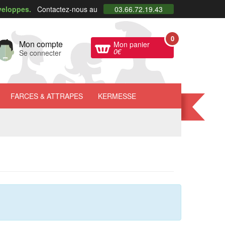
veloppes.
Contactez-nous au
03.66.72.19.43
0
Mon compte
Mon panier
0
€
Se connecter
FARCES
& ATTRAPES
KERMESSE