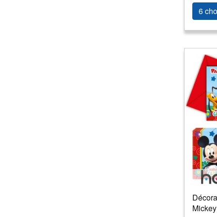
6 cho
Décorat
Mickey