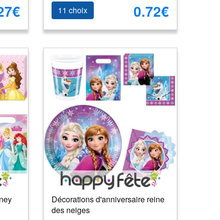
27€
0.72€
11 choix
sney
Décorations d'anniversaire reine
des neiges