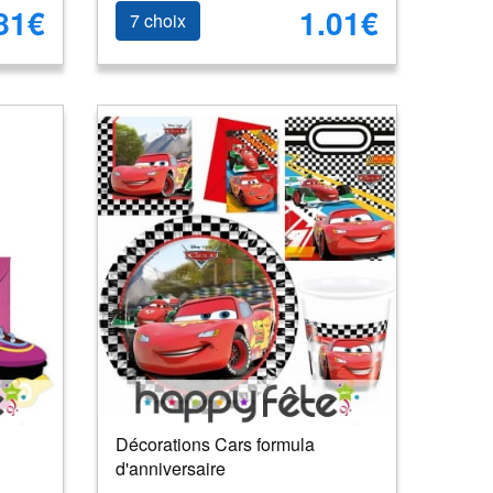
81€
1.01€
7 choix
Décorations Cars formula
d'anniversaire