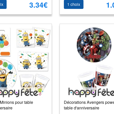
3.34€
1.
ix
1 choix
Minions pour table
Décorations Avengers powe
ersaire
table d'anniversaire