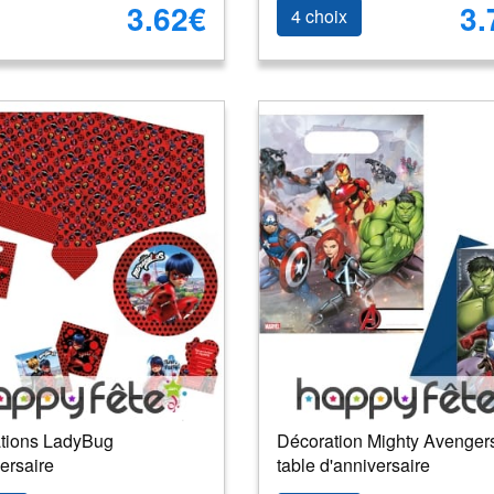
3.62€
3.
4 choix
tions LadyBug
Décoration Mighty Avenger
ersaire
table d'anniversaire