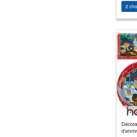
2 cho
Décorat
d'anniv