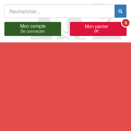
0
Mon compte
Mon panier
0
€
Se connecter