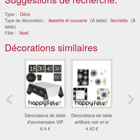
Type :
Déco
Type de décoration :
Assiette et couverts
(A table)
Serviette
(A
table)
Fête :
Noël
Décorations similaires
tions
Décorations de table
Décorations de table
Décoratio
s Disney
d'anniversaire VIP
artifices noir et or
de t
ersaire
6.4 €
4.42 €
d'anniv
3 €
3.0