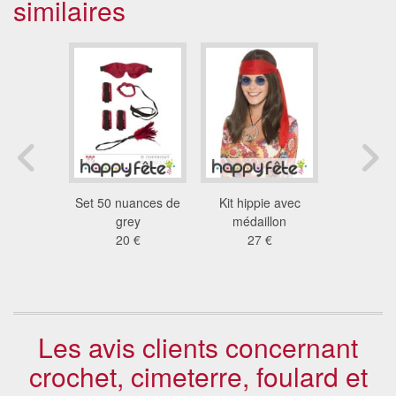
similaires
 rouge
Set 50 nuances de
Kit hippie avec
Bandeau c
ern
grey
médaillon
paillet
9 €
20 €
27 €
2.7
Les avis clients concernant
crochet, cimeterre, foulard et