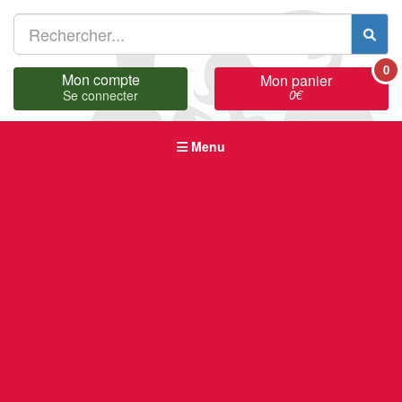
0
Mon compte
Mon panier
0
€
Se connecter
Menu