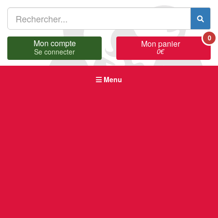
0
Mon compte
Mon panier
0
€
Se connecter
Menu