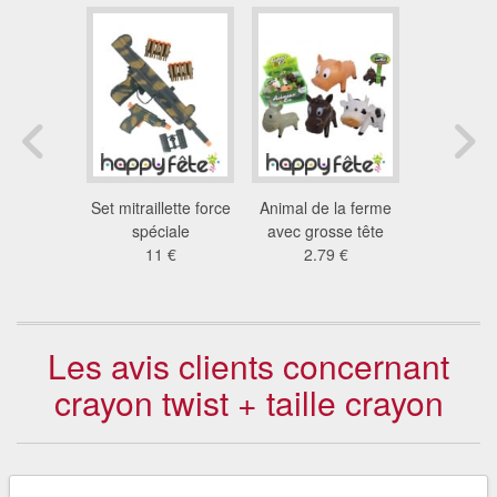
e aliens
Set mitraillette force
Animal de la ferme
Raquette t
2 €
spéciale
avec grosse tête
tête d'ani
11 €
2.79 €
2.4
Les avis clients concernant
crayon twist + taille crayon