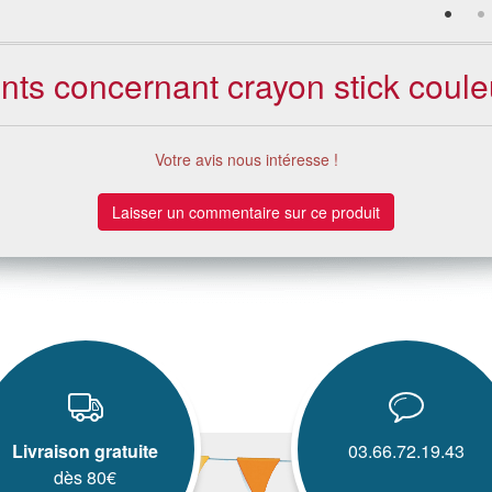
ents concernant crayon stick coul
Votre avis nous intéresse !
Laisser un commentaire sur ce produit
Livraison gratuite
03.66.72.19.43
dès 80€