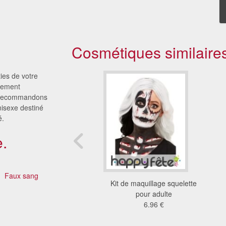
Cosmétiques similaire
ies de votre
isement
s recommandons
nisexe destiné
é.
.
)
Faux sang
gras de maquillage
Kit de maquillage squelette
rétractable
pour adulte
2.16 €
6.96 €