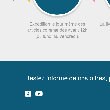
Expédition le jour même des
La li
articles commandés avant 12h
(du lundi au vendredi).
Restez informé de nos offres,