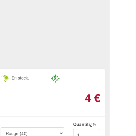
En stock.
4
€
Quantitï¿½