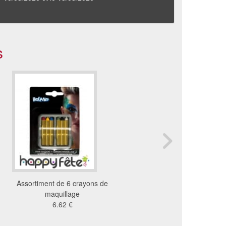
s
Assortiment de 6 crayons de
Tv paint stick crem
maquillage
maquillante 7w
6.62 €
26 €