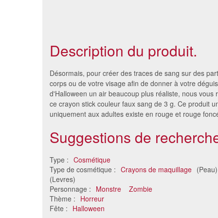
Description du produit.
Désormais, pour créer des traces de sang sur des part
corps ou de votre visage afin de donner à votre dégu
d'Halloween un air beaucoup plus réaliste, nous vou
ce crayon stick couleur faux sang de 3 g. Ce produit u
uniquement aux adultes existe en rouge et rouge fonc
Suggestions de recherche
Type :
Cosmétique
Type de cosmétique :
Crayons de maquillage
(Peau
Crayon de cire pour cicatrices
Crayon 
(Levres)
4.14 €
Personnage :
Monstre
Zombie
Thème :
Horreur
Fête :
Halloween