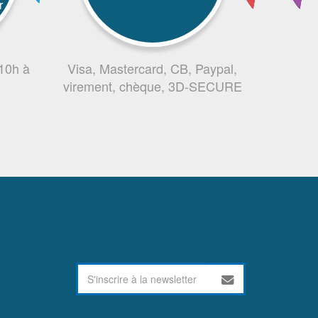
r
 10h à
Visa, Mastercard, CB, Paypal,
virement, chèque, 3D-SECURE