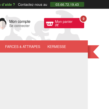
 d’aide ?
Contactez-nous au
03.66.72.19.43
0
Mon compte
Mon panier
0
€
Se connecter
FARCES
& ATTRAPES
KERMESSE