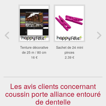
'or de
Tenture décorative
Sachet de 24 mini
Rouleau 
 forme de
de 25 m / 80 cm
pinces
marron 1x
ur
16 €
2.39 €
29
 €
Les avis clients concernant
coussin porte alliance entouré
de dentelle