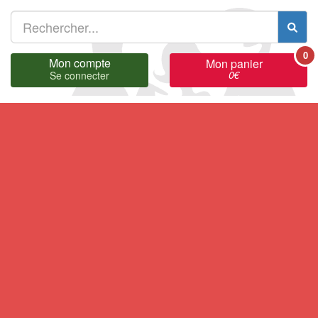
0
Mon compte
Mon panier
0
€
Se connecter