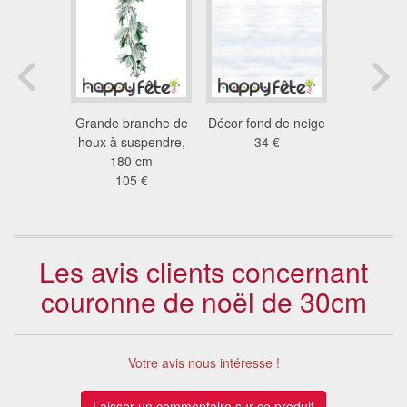
de pin
Grande branche de
Décor fond de neige
Rideau sta
et colorée
houx à suspendre,
34 €
noël mul
lanc
180 cm
avec é
6 €
105 €
21
Les avis clients concernant
couronne de noël de 30cm
Votre avis nous intéresse !
Laisser un commentaire sur ce produit