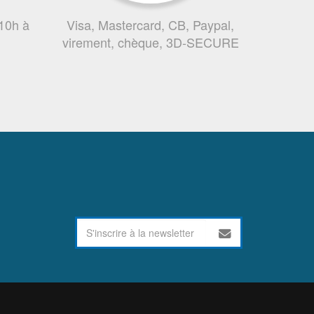
 10h à
Visa, Mastercard, CB, Paypal,
virement, chèque, 3D-SECURE