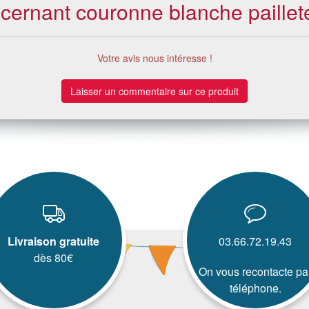
ncernant couronne blanche paillet
Votre avis nous intéresse !
Laisser un commentaire sur ce produit
Livraison gratuite
03.66.72.19.43
dès 80€
On vous recontacte pa
téléphone.