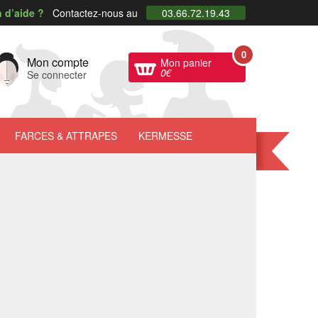
 d’aide ?
Contactez-nous au
03.66.72.19.43
0
Mon compte
Mon panier
0
€
Se connecter
FARCES
& ATTRAPES
KERMESSE