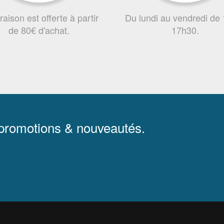
vraison est offerte à partir
Du lundi au vendredi de
de 80€ d'achat.
17h30.
 promotions & nouveautés.