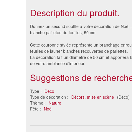
Description du produit.
Donnez un second souffle à votre décoration de Noël,
blanche pailletée de feuilles, 50 cm.
Cette couronne stylée représente un branchage enrou
feuilles de laurier blanches recouvertes de paillettes.
La décoration fait un diamètre de 50 cm et apportera l
de votre ambiance d'intérieur.
Suggestions de recherche
Mini barrière de bois blanc
Pomme d
Type :
Déco
décorative en feutre
co
Type de décoration :
Décors, mise en scène
(Déco)
6.98 €
Thème :
Nature
Fête :
Noël