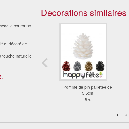
Décorations similaires
 avec la couronne
lé et décoré de
a touche naturelle
.
e pin décorative et
Pomme de pin pailletée de
lorée de blanc
5.5cm
3.86 €
8 €