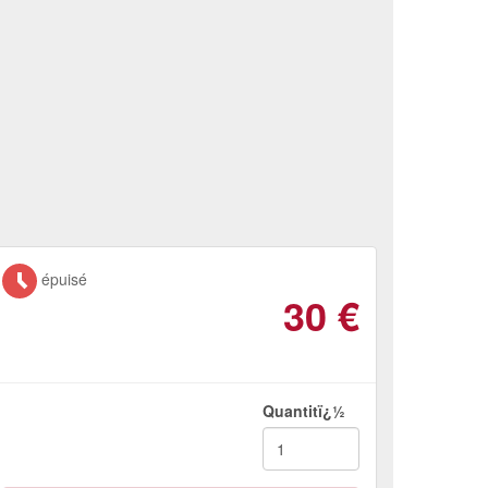
épuisé
30
€
Quantitï¿½