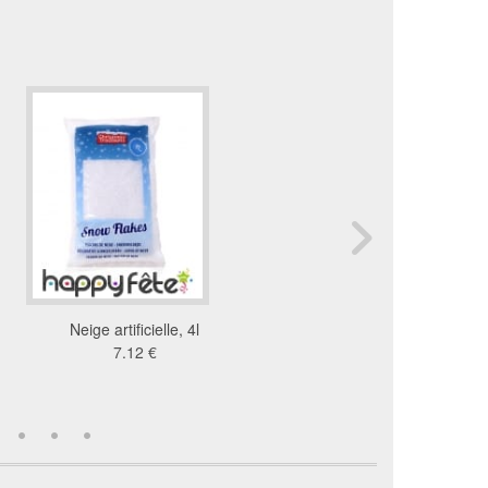
Neige artificielle, 4l
Neige en aérosol de 
7.12 €
4.11 €