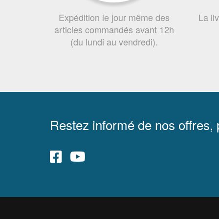
Expédition le jour même des
La li
articles commandés avant 12h
(du lundi au vendredi).
Restez informé de nos offres,