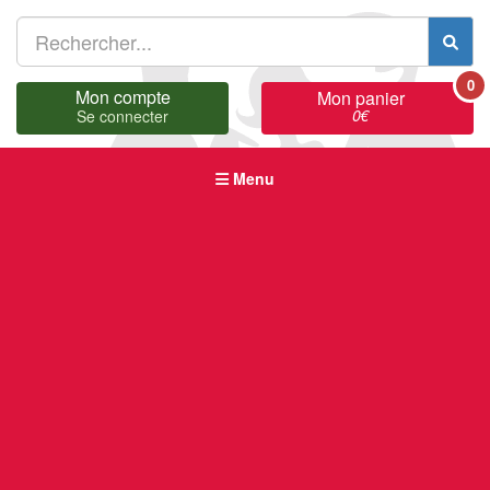
0
Mon compte
Mon panier
0
€
Se connecter
Menu