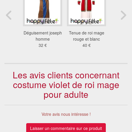
souris de
Déguisement joseph
Tenue de roi mage
Déguiseme
el
homme
rouge et blanc
ma
 €
32 €
40 €
53
Les avis clients concernant
costume violet de roi mage
pour adulte
Votre avis nous intéresse !
Laisser un commentaire sur ce produit