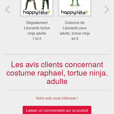
de Sumo
Déguisement
Costume de
Déguise
usse
Léonardo tortue
Léonardo pour
box
 €
ninja adulte
adulte, tortue ninja
26
116 €
44 €
Les avis clients concernant
costume raphael, tortue ninja.
adulte
Votre avis nous intéresse !
Laisser un commentaire sur ce produit