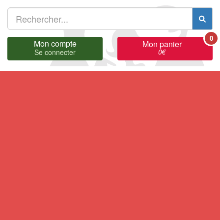
0
Mon compte
Mon panier
0
€
Se connecter