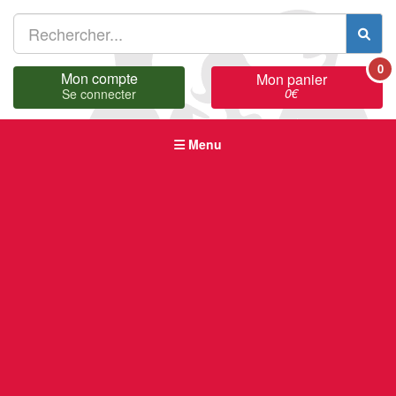
0
Mon compte
Mon panier
0
€
Se connecter
Menu