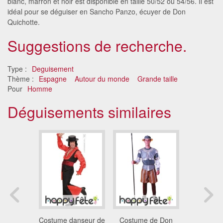
blanc, marron et noir est disponible en taille 50/52 ou 54/56. Il est
idéal pour se déguiser en Sancho Panzo, écuyer de Don
Quichotte.
Suggestions de recherche.
Type :
Deguisement
Thème :
Espagne
Autour du monde
Grande taille
Pour
Homme
Déguisements similaires
nt zorro
Costume danseur de
Costume de Don
Costume 