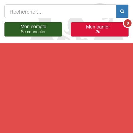
0
Mon compte
Mon panier
0
€
Se connecter