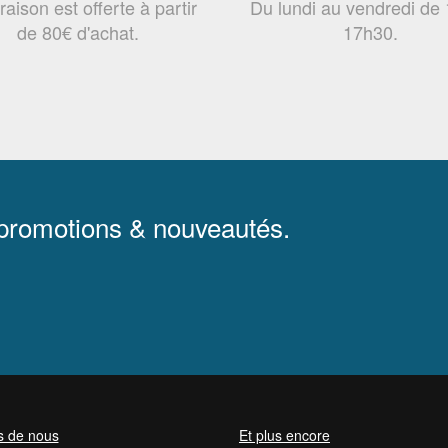
vraison est offerte à partir
Du lundi au vendredi de
de 80€ d'achat.
17h30.
 promotions & nouveautés.
s de nous
Et plus encore