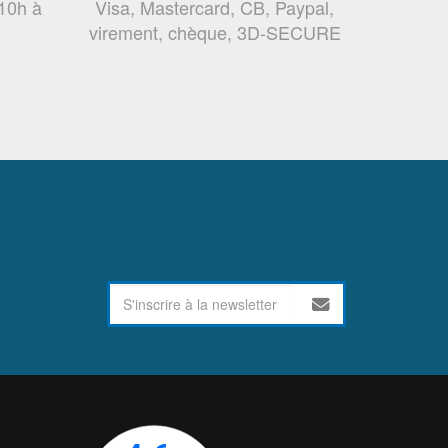
 10h à
Visa, Mastercard, CB, Paypal,
virement, chèque, 3D-SECURE