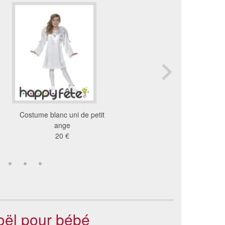
Costume blanc uni de petit
Déguisement de sapin d
ange
pour enfant
20 €
26 €
oël pour bébé