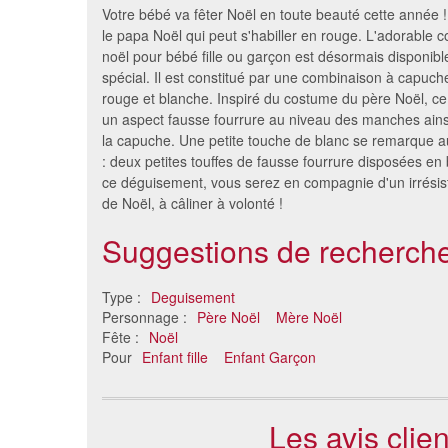
Votre bébé va fêter Noël en toute beauté cette année ! 
le papa Noël qui peut s'habiller en rouge. L'adorable 
noël pour bébé fille ou garçon est désormais disponib
spécial. Il est constitué par une combinaison à capuch
rouge et blanche. Inspiré du costume du père Noël, c
un aspect fausse fourrure au niveau des manches ains
la capuche. Une petite touche de blanc se remarque au
: deux petites touffes de fausse fourrure disposées en
ce déguisement, vous serez en compagnie d'un irrésist
de Noël, à câliner à volonté !
Déguisement de renne pour
Dégui
Suggestions de recherche
enfant 3/5 ans
32 €
Type :
Deguisement
Personnage :
Père Noël
Mère Noël
Fête :
Noël
Pour
Enfant fille
Enfant Garçon
Les avis cli