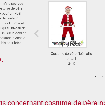
Il n'y a pas que
costume de père
le pour un Noël
e de couleur
e modèle présente
i qu'au niveau de
ssi sur le devant
 boutons. Grâce à
ible petit bébé
sement Elf garçon
Costume de père Noël taille
.
21 €
enfant
24 €
ents concernant costume de père n