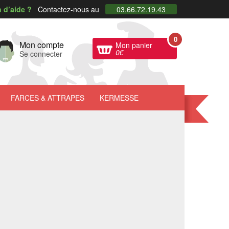
 d’aide ?
Contactez-nous au
03.66.72.19.43
0
Mon compte
Mon panier
0
€
Se connecter
FARCES
& ATTRAPES
KERMESSE