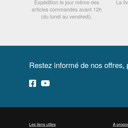
Expédition le jour même des
La li
articles commandés avant 12h
(du lundi au vendredi).
Restez informé de nos offres,
Les liens utiles
A propo