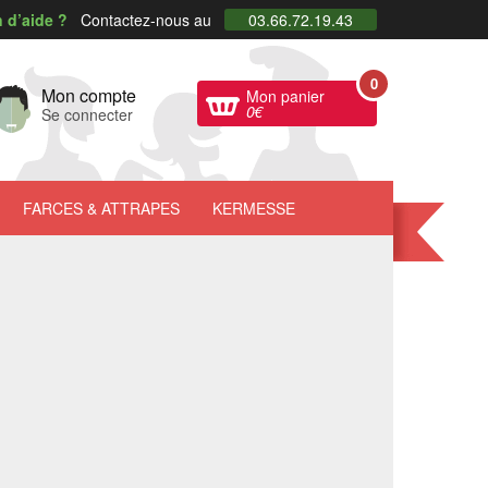
 d’aide ?
Contactez-nous au
03.66.72.19.43
0
Mon compte
Mon panier
0
€
Se connecter
FARCES
& ATTRAPES
KERMESSE