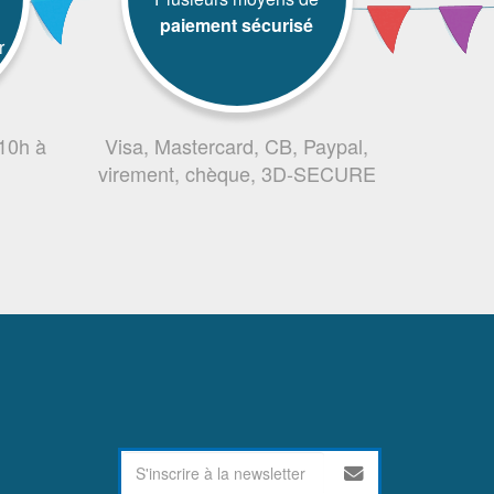
paiement sécurisé
r
 10h à
Visa, Mastercard, CB, Paypal,
virement, chèque, 3D-SECURE