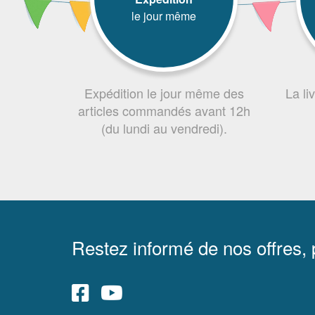
le jour même
Expédition le jour même des
La li
articles commandés avant 12h
(du lundi au vendredi).
Restez informé de nos offres,