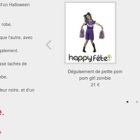
 d'un Halloween
 robe.
que l'autre, avec
galement.
osse taches de
ent de chauve souris
Déguisement de petite pom
obe.
lette pour enfant
pom girl zombie
21 €
21 €
leur noire, et d'un
.
e