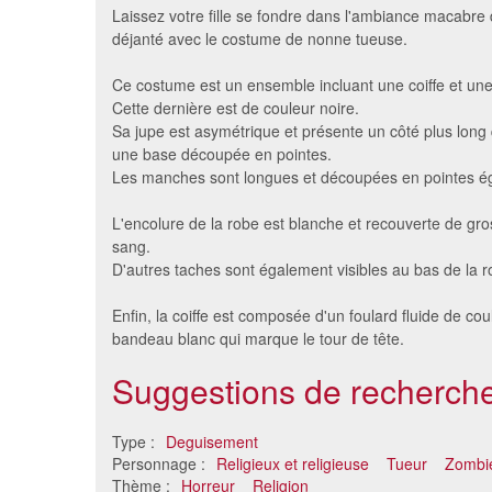
Laissez votre fille se fondre dans l'ambiance macabre
déjanté avec le costume de nonne tueuse.
Ce costume est un ensemble incluant une coiffe et une
Cette dernière est de couleur noire.
Sa jupe est asymétrique et présente un côté plus long 
une base découpée en pointes.
Les manches sont longues et découpées en pointes é
L'encolure de la robe est blanche et recouverte de gr
sang.
Costume de fillette squelette
Déguisem
D'autres taches sont également visibles au bas de la r
20 €
sque
Enfin, la coiffe est composée d'un foulard fluide de cou
bandeau blanc qui marque le tour de tête.
Suggestions de recherche
Type :
Deguisement
Personnage :
Religieux et religieuse
Tueur
Zombi
Thème :
Horreur
Religion