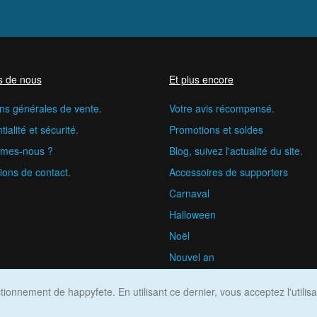
s de nous
Et plus encore
ns générales de vente.
Votre avis récompensé.
ialité et sécurité.
Promotions et soldes
mes-nous ?
Blog, suivez l'actualité du site.
ions de contact.
Accessoires de supporters
Carnaval
Halloween
Noël
Nouvel an
happyfete.com © 2026
ionnement de happyfete. En utilisant ce dernier, vous acceptez l'utilis