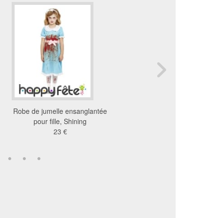
Robe de jumelle ensanglantée
Déguisement alice mo
pour fille, Shining
vivante
23 €
32 €