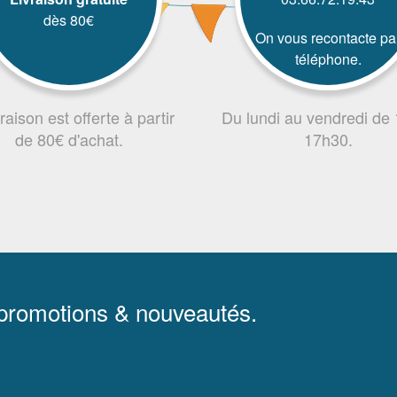
dès 80€
On vous recontacte pa
téléphone.
vraison est offerte à partir
Du lundi au vendredi de
de 80€ d'achat.
17h30.
 promotions & nouveautés.