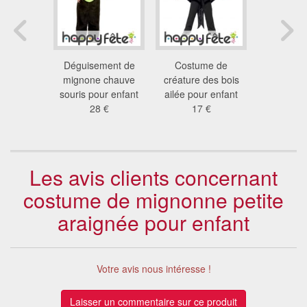
apuche en
Déguisement de
Costume de
Costume d
e monstre
mignone chauve
créature des bois
pour 
 €
souris pour enfant
ailée pour enfant
40
28 €
17 €
Les avis clients concernant
costume de mignonne petite
araignée pour enfant
Votre avis nous intéresse !
Laisser un commentaire sur ce produit