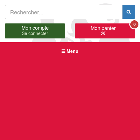
0
Mon compte
Mon panier
0
€
Se connecter
Menu