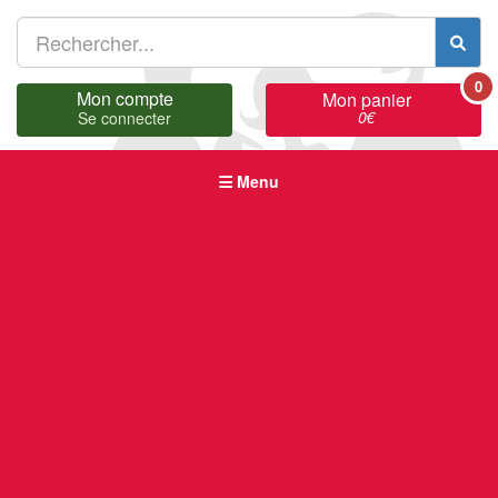
0
Mon compte
Mon panier
0
€
Se connecter
Menu