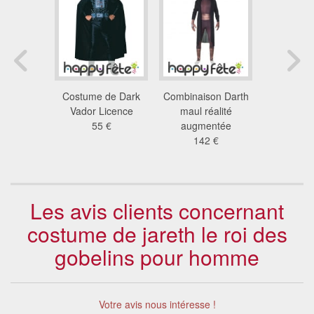
me de
Costume de Dark
Combinaison Darth
Costume 
Sith noir
Vador Licence
maul réalité
vador pou
 €
55 €
augmentée
108
142 €
Les avis clients concernant
costume de jareth le roi des
gobelins pour homme
Votre avis nous intéresse !