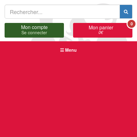
0
Mon compte
Mon panier
0
€
Se connecter
Menu