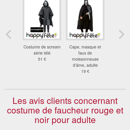
ment de
Costume de scream
Cape, masque et
Déguiseme
 faucheur
série télé
faux de
mort au v
 €
51 €
moissonneuse
squel
d'âme, adulte
33
19 €
Les avis clients concernant
costume de faucheur rouge et
noir pour adulte