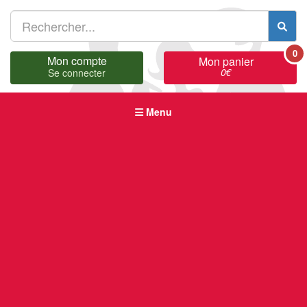
0
Mon compte
Mon panier
0
€
Se connecter
Menu