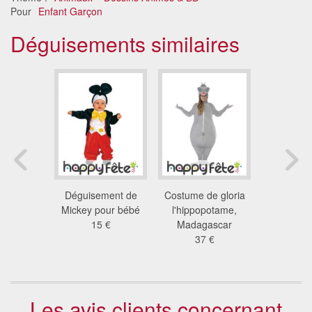
Pour
Enfant Garçon
Déguisements similaires
ement
Déguisement de
Costume de gloria
Déguiseme
our enfant
Mickey pour bébé
l'hippopotame,
Monster
 €
15 €
Madagascar
Stre
37 €
18
Les avis clients concernant