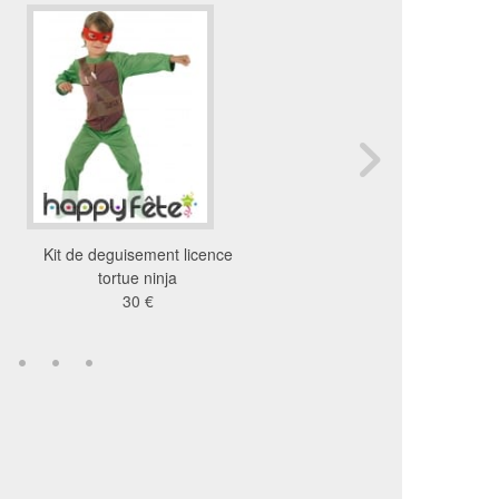
Kit de deguisement licence
Set de tortue ninj
tortue ninja
6.31 €
30 €