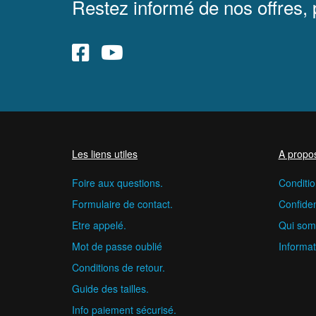
Restez informé de nos offres,
Les liens utiles
A propo
Foire aux questions.
Conditio
Formulaire de contact.
Confident
Etre appelé.
Qui som
Mot de passe oublié
Informat
Conditions de retour.
Guide des tailles.
Info paiement sécurisé.