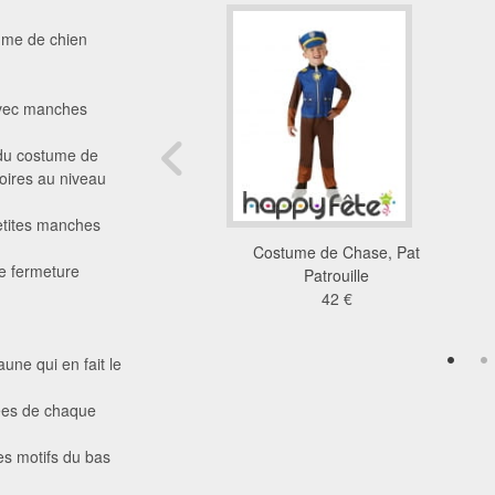
tume de chien
avec manches
 du costume de
noires au niveau
etites manches
ison de tortue ninja
Costume de Chase, Pat
se fermeture
pour enfant
Patrouille
37 €
42 €
une qui en fait le
xées de chaque
les motifs du bas