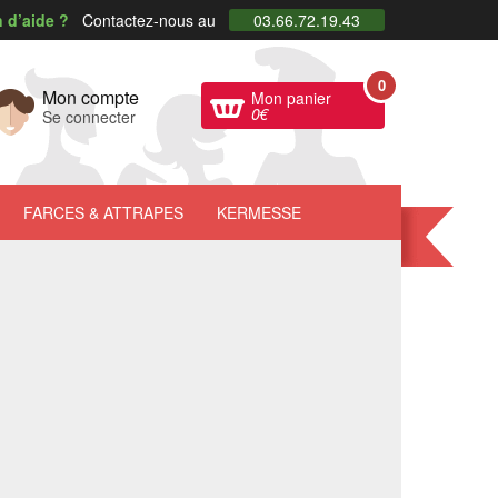
 d’aide ?
Contactez-nous au
03.66.72.19.43
0
Mon compte
Mon panier
0
€
Se connecter
FARCES
& ATTRAPES
KERMESSE