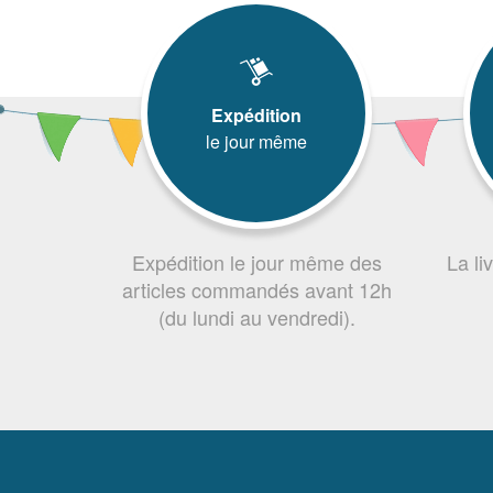
Expédition
le jour même
Expédition le jour même des
La li
articles commandés avant 12h
(du lundi au vendredi).