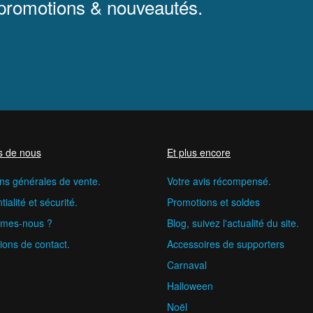
 promotions & nouveautés.
s de nous
Et plus encore
ns générales de vente.
Votre avis récompensé.
ialité et sécurité.
Promotions et soldes
mes-nous ?
Blog, suivez l'actualité du site.
ions de contact.
Accessoires de supporters
Carnaval
Halloween
Noël