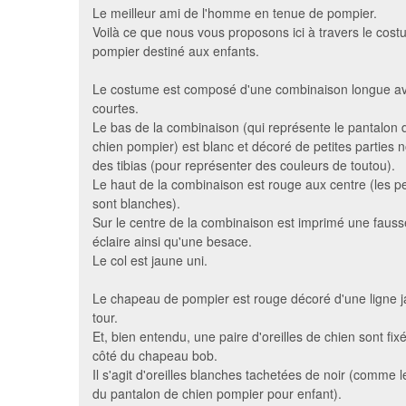
Le meilleur ami de l'homme en tenue de pompier.
Voilà ce que nous vous proposons ici à travers le cos
pompier destiné aux enfants.
Le costume est composé d'une combinaison longue 
courtes.
Le bas de la combinaison (qui représente le pantalon
chien pompier) est blanc et décoré de petites parties 
des tibias (pour représenter des couleurs de toutou).
Le haut de la combinaison est rouge aux centre (les p
sont blanches).
Déguisement tortue ninja pour
Combina
Sur le centre de la combinaison est imprimé une faus
enfant
éclaire ainsi qu'une besace.
20 €
Le col est jaune uni.
Le chapeau de pompier est rouge décoré d'une ligne ja
tour.
Et, bien entendu, une paire d'oreilles de chien sont fi
côté du chapeau bob.
Il s'agit d'oreilles blanches tachetées de noir (comme 
du pantalon de chien pompier pour enfant).