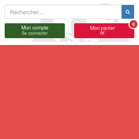
0
Mon compte
Mon panier
0
€
Se connecter