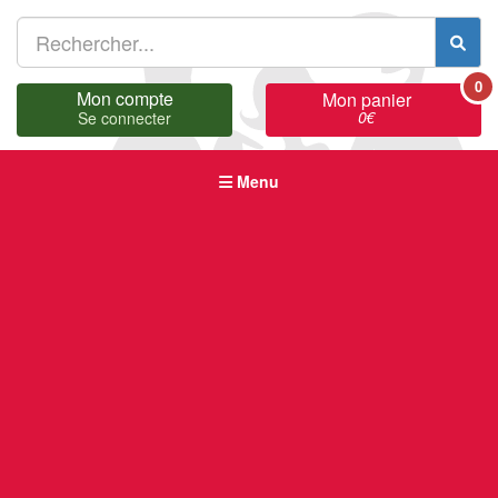
0
Mon compte
Mon panier
0
€
Se connecter
Menu