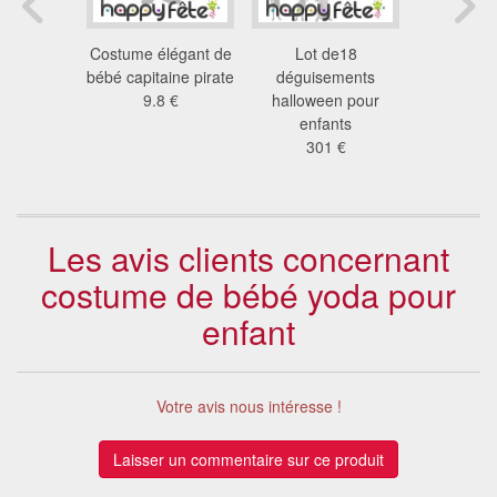
ment de
Costume élégant de
Lot de18
Costume 
ier zombie
bébé capitaine pirate
déguisements
pirate rou
 €
9.8 €
halloween pour
7.0
enfants
301 €
Les avis clients concernant
costume de bébé yoda pour
enfant
Votre avis nous intéresse !
Laisser un commentaire sur ce produit