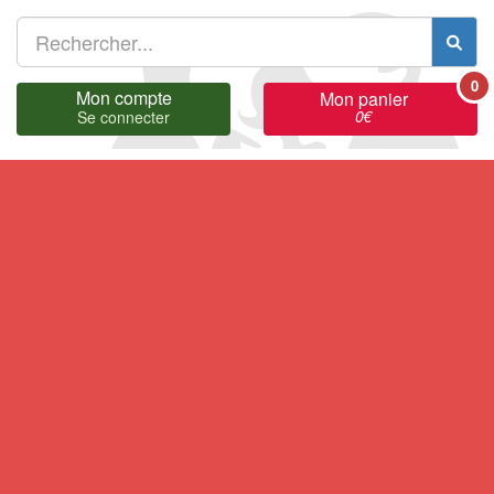
0
Mon compte
Mon panier
0
€
Se connecter