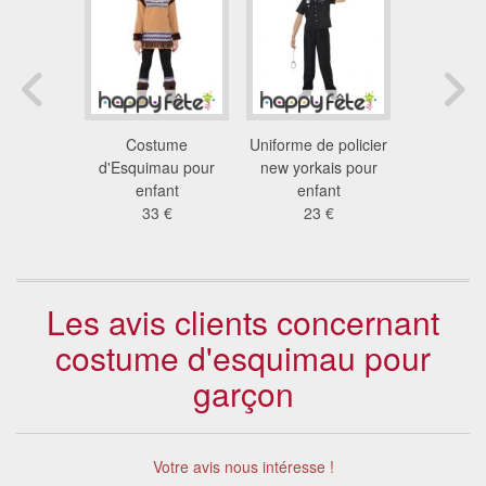
ent cow-
Costume
Uniforme de policier
Kit gar
tte pour
d'Esquimau pour
new yorkais pour
anglais v
ant
enfant
enfant
8.6
 €
33 €
23 €
Les avis clients concernant
costume d'esquimau pour
garçon
Votre avis nous intéresse !