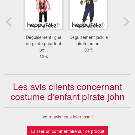
nt enfant
Déguisement ligné
Déguisement jack le
Déguiseme
zombie
de pirate pour tout
pirate enfant
noire pou
 €
petit
33 €
24
12 €
Les avis clients concernant
costume d'enfant pirate john
Votre avis nous intéresse !
Laisser un commentaire sur ce produit