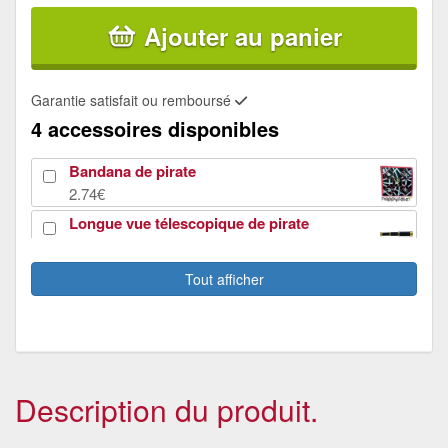
Ajouter au panier
Garantie satisfait ou remboursé
4 accessoires disponibles
Bandana de pirate
2.74€
Longue vue télescopique de pirate
7.04€
Set complet de pirate.
Tout afficher
8.29€
Bourse de pirate, faux diamants
1.56€
Description du produit.