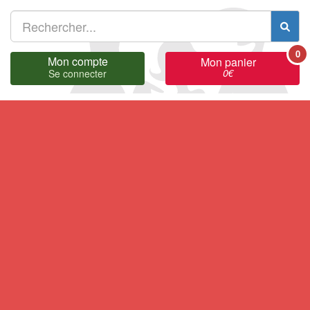
0
Mon compte
Mon panier
0
€
Se connecter