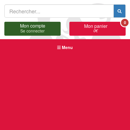
0
Mon compte
Mon panier
0
€
Se connecter
Menu