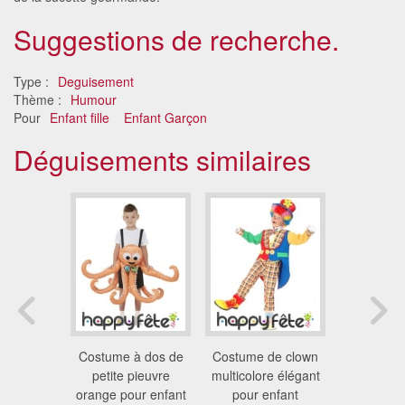
Suggestions de recherche.
Type :
Deguisement
Thème :
Humour
Pour
Enfant fille
Enfant Garçon
Déguisements similaires
aison
Costume à dos de
Costume de clown
Tenue de m
peluche
petite pieuvre
multicolore élégant
multicol
t rose
orange pour enfant
pour enfant
enf