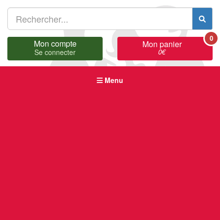
0
Mon compte
Mon panier
0
€
Se connecter
Menu