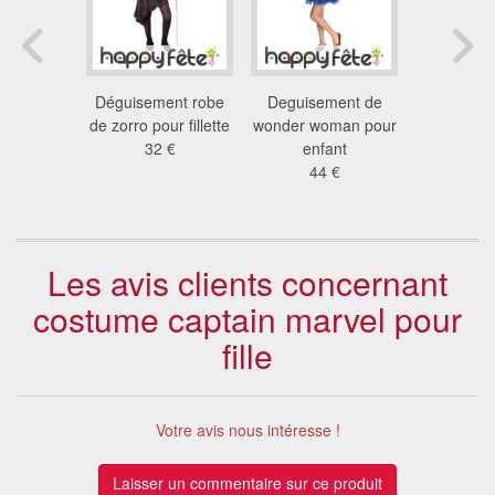
nt tortue
Déguisement robe
Deguisement de
Déguis
r enfant
de zorro pour fillette
wonder woman pour
catwoma
 €
32 €
enfant
enf
44 €
40
Les avis clients concernant
costume captain marvel pour
fille
Votre avis nous intéresse !
Laisser un commentaire sur ce produit