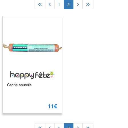
1
2
Cache sourcils
11€