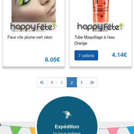
Faux cils plume vert néon
Tube Maquillage à l'eau
Orange
4.14€
7 coloris
8.05€
1
2
Expédition
le jour même