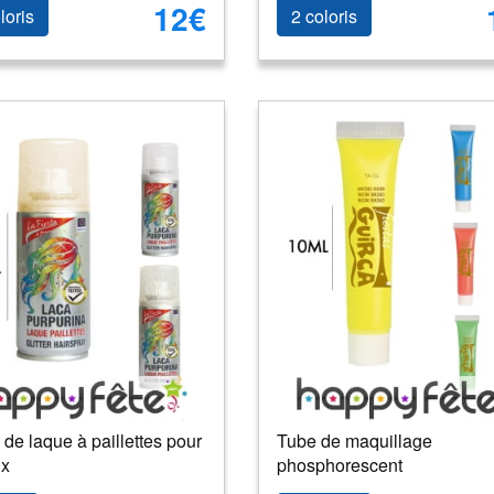
12€
loris
2 coloris
e laque à paillettes pour
Tube de maquillage
x
phosphorescent