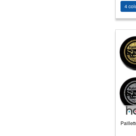
4 col
Paillet