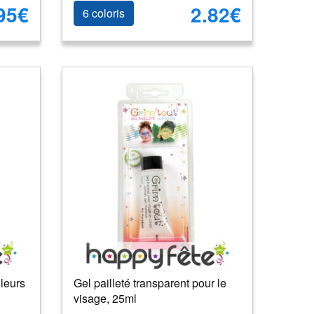
95€
2.82€
6 coloris
leurs
Gel pailleté transparent pour le
visage, 25ml