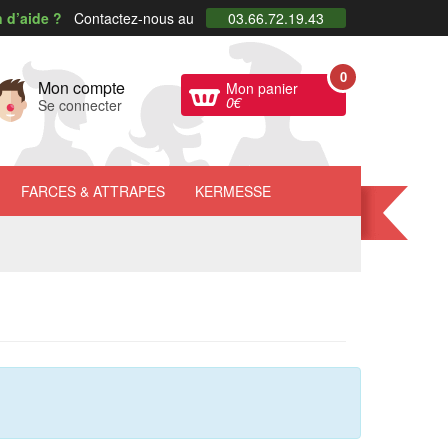
 d’aide ?
Contactez-nous au
03.66.72.19.43
0
Mon compte
Mon panier
0
€
Se connecter
FARCES
& ATTRAPES
KERMESSE