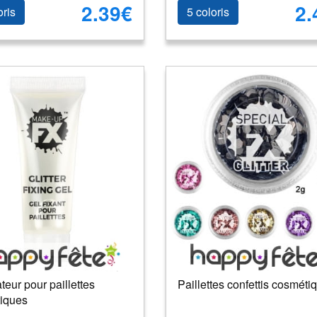
2.39€
2.
oris
5 coloris
ateur pour paillettes
Paillettes confettis cosméti
iques