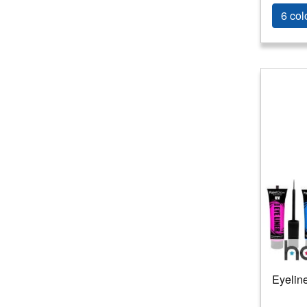
6 col
Eyeline