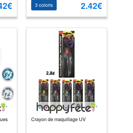
42€
2.42€
3 coloris
ques
Crayon de maquillage UV