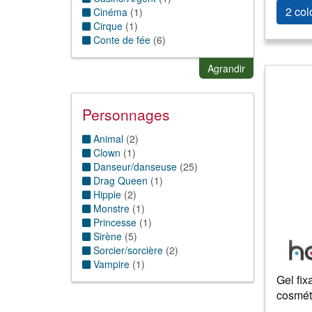
2 col
Cinéma
(
1
)
Cirque
(
1
)
Conte de fée
(
6
)
Folklorique
(
1
)
Gothique
(
2
)
Agrandir
Hippie thème
(
2
)
Humour
(
1
)
Magie & sorcellerie
(
5
)
Personnages
Nature
(
1
)
Punk
(
2
)
Animal
(
2
)
Sexy/Charme
(
1
)
Clown
(
1
)
Stars/célébrités
(
1
)
Danseur/danseuse
(
25
)
Drag Queen
(
1
)
Hippie
(
2
)
Monstre
(
1
)
Princesse
(
1
)
Sirène
(
5
)
Sorcier/sorcière
(
2
)
Vampire
(
1
)
Gel fix
cosmét