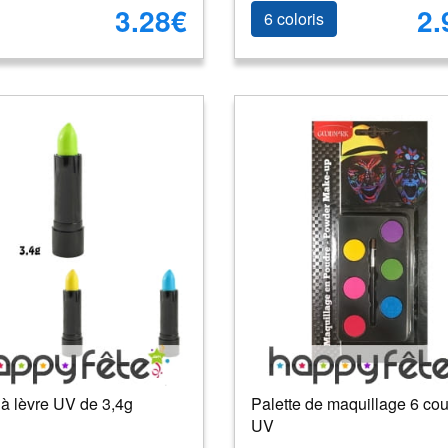
3.28€
2.
6 coloris
à lèvre UV de 3,4g
Palette de maquillage 6 cou
UV