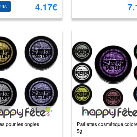
4.17€
7.
oris
tes pour les ongles
Paillettes cosmétique color
5g