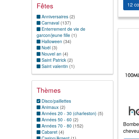
Peau autre
(
8
)
Fêtes
12 co
Anniversaires
(
2
)
Carnaval
(
137
)
Enterrement de vie de
garcon/jeune fille
(
1
)
Halloween
(
34
)
Noël
(
3
)
Nouvel an
(
4
)
Saint Patrick
(
2
)
Saint valentin
(
1
)
Thèmes
Disco/paillettes
Animaux
(
2
)
Années 20 - 30 (charleston)
(
5
)
Années 50 - 60
(
2
)
Bombe d
Années 70 - 80
(
152
)
cheveu
Cabaret
(
4
)
Casino/Argent
(
1
)