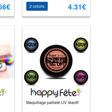
66€
4.31€
2 coloris
Maquillage pailleté UV réactif