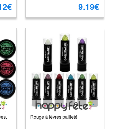
12€
9.19€
ées,
Rouge à lèvres pailleté