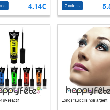
4.14€
5.
oris
7 coloris
r uv réactif
Longs faux cils noir argent