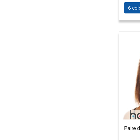
6 col
Paire d