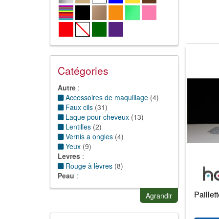
Catégories
Autre
:
Accessoires de maquillage
(
4
)
Faux cils
(
31
)
Laque pour cheveux
(
13
)
Lentilles
(
2
)
Vernis a ongles
(
4
)
Yeux
(
9
)
Levres
:
Rouge à lèvres
(
8
)
Peau
:
Crayons de maquillage
(
10
)
Paillet
Fard
(
10
)
Agrandir
Gel et maquillage
(
38
)
Paillettes
(
50
)