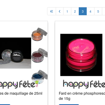
1
2
3
4
5
tes de maquillage de 25ml
Fard en crème phosphoresc
de 15g