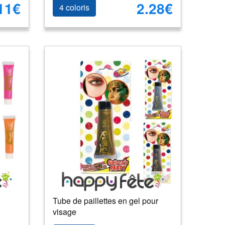
11€
2.28€
4 coloris
Tube de paillettes en gel pour
visage