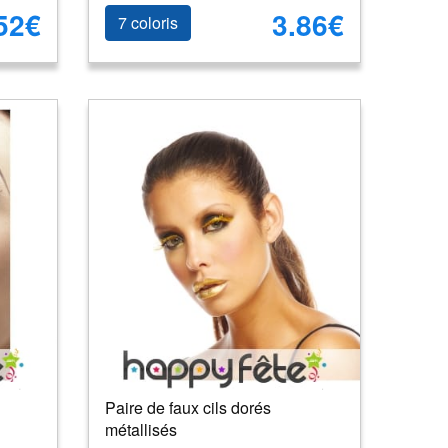
52€
3.86€
7 coloris
Paire de faux cils dorés
métallisés