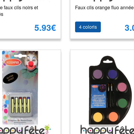
e faux cils noirs et
Faux cils orange fluo année
és
5.93€
3.
4 coloris