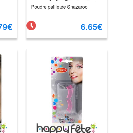
Poudre pailletée Snazaroo
79€
6.65€