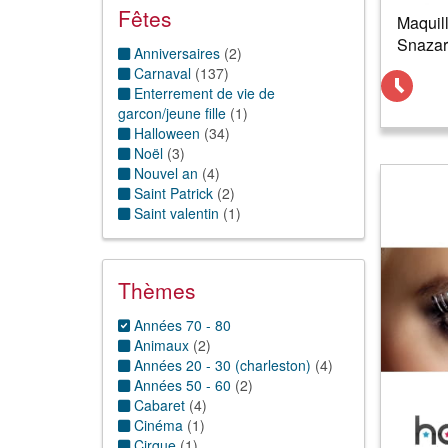
Peau autre
(
7
)
Fêtes
Maquill
Tatouages
(
1
)
Snazar
Anniversaires
(
2
)
Carnaval
(
137
)
Enterrement de vie de
garcon/jeune fille
(
1
)
Halloween
(
34
)
Noël
(
3
)
Nouvel an
(
4
)
Saint Patrick
(
2
)
Saint valentin
(
1
)
Thèmes
Années 70 - 80
Animaux
(
2
)
Années 20 - 30 (charleston)
(
4
)
Années 50 - 60
(
2
)
Cabaret
(
4
)
Cinéma
(
1
)
Cirque
(
1
)