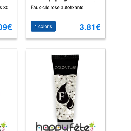
s 80
Faux-cils rose autofixants
09€
3.81€
1 coloris