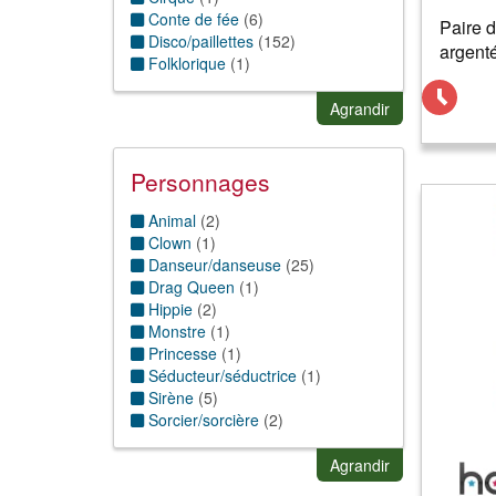
Conte de fée
(
6
)
Paire d
Disco/paillettes
(
152
)
argent
Folklorique
(
1
)
Gothique
(
2
)
Hippie thème
(
2
)
Agrandir
Humour
(
2
)
Magie & sorcellerie
(
5
)
Nature
(
1
)
Personnages
Punk
(
2
)
Sexy/Charme
(
2
)
Animal
(
2
)
Stars/célébrités
(
1
)
Clown
(
1
)
Danseur/danseuse
(
25
)
Drag Queen
(
1
)
Hippie
(
2
)
Monstre
(
1
)
Princesse
(
1
)
Séducteur/séductrice
(
1
)
Sirène
(
5
)
Sorcier/sorcière
(
2
)
Vampire
(
1
)
Agrandir