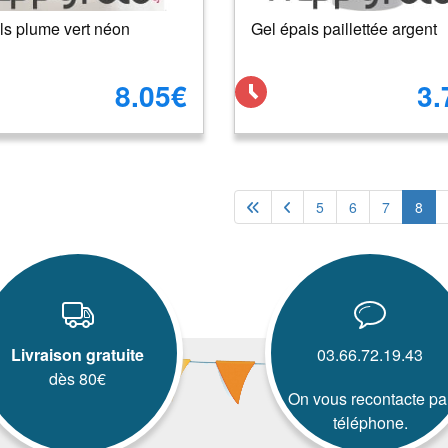
ls plume vert néon
Gel épais paillettée argent
8.05€
3.
5
6
7
8
Livraison gratuite
03.66.72.19.43
dès 80€
On vous recontacte pa
téléphone.