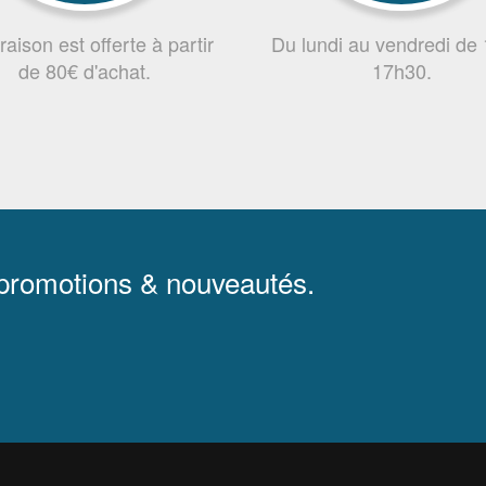
vraison est offerte à partir
Du lundi au vendredi de
de 80€ d'achat.
17h30.
 promotions & nouveautés.