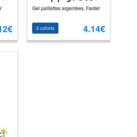
V
Gel paillettes argentées, Fardel
12€
4.14€
3 coloris