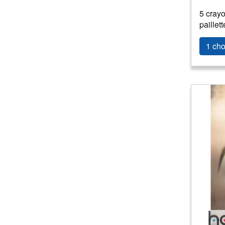
5 cray
paillett
1 cho