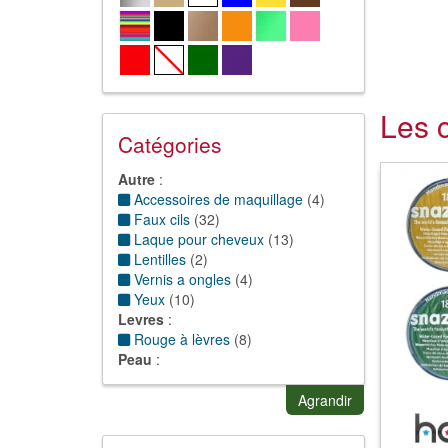
Les 
Catégories
Autre
:
Accessoires de maquillage
(
4
)
Faux cils
(
32
)
Laque pour cheveux
(
13
)
Lentilles
(
2
)
Vernis a ongles
(
4
)
Yeux
(
10
)
Levres
:
Rouge à lèvres
(
8
)
Peau
:
Crayons de maquillage
(
10
)
Fard
(
9
)
Agrandir
Gel et maquillage
(
36
)
Paillettes
(
49
)