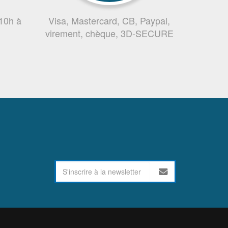
 10h à
Visa, Mastercard, CB, Paypal,
virement, chèque, 3D-SECURE