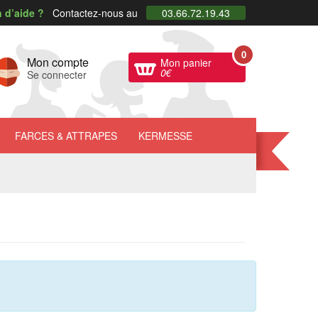
 d’aide ?
Contactez-nous au
03.66.72.19.43
0
Mon compte
Mon panier
0
€
Se connecter
FARCES
& ATTRAPES
KERMESSE