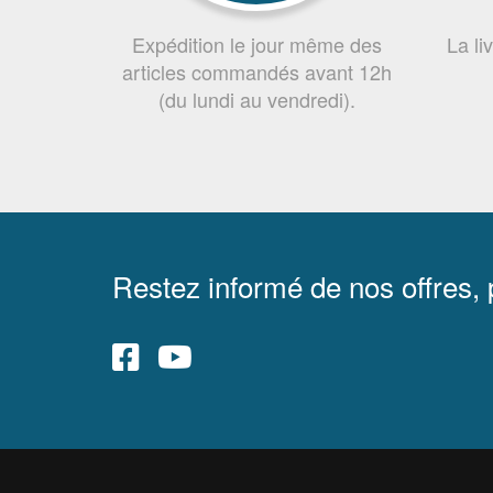
Expédition le jour même des
La li
articles commandés avant 12h
(du lundi au vendredi).
Restez informé de nos offres,