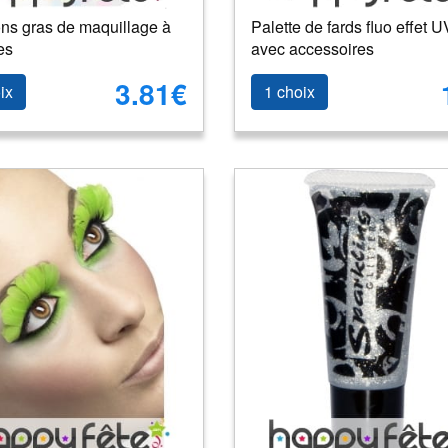
ons gras de maquillage à
Palette de fards fluo effet U
es
avec accessoires
3.81€
ix
1 choix