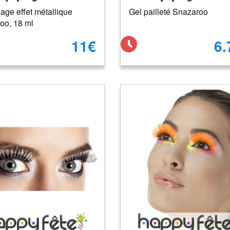
age effet métallique
Gel pailleté Snazaroo
oo, 18 ml
11€
6.