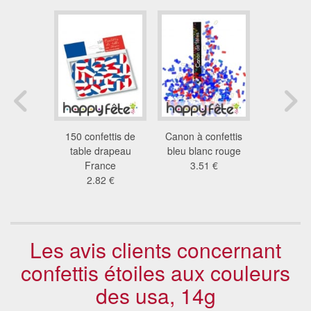
 de table
150 confettis de
Canon à confettis
150 conf
rlandais
table drapeau
bleu blanc rouge
table dra
2 €
France
3.51 €
2.8
2.82 €
Les avis clients concernant
confettis étoiles aux couleurs
des usa, 14g