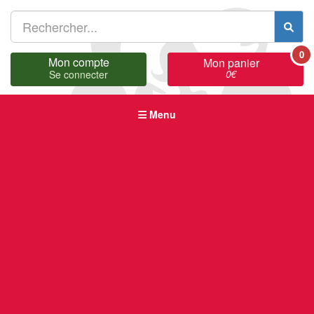
0
Mon compte
Mon panier
0
€
Se connecter
Menu