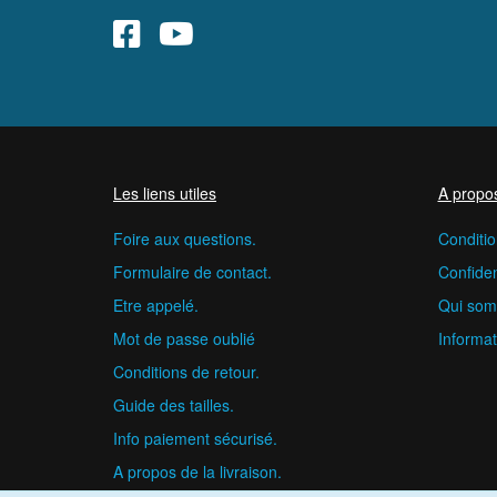
Les liens utiles
A propo
Foire aux questions.
Conditio
Formulaire de contact.
Confident
Etre appelé.
Qui som
Mot de passe oublié
Informat
Conditions de retour.
Guide des tailles.
Info paiement sécurisé.
A propos de la livraison.