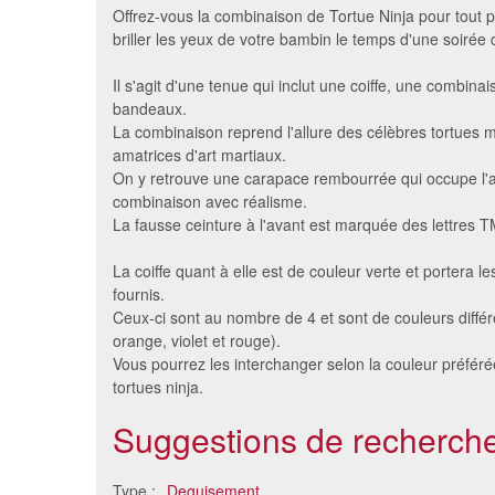
Offrez-vous la combinaison de Tortue Ninja pour tout pet
briller les yeux de votre bambin le temps d'une soirée
Il s'agit d'une tenue qui inclut une coiffe, une combina
bandeaux.
La combinaison reprend l'allure des célèbres tortues 
amatrices d'art martiaux.
On y retrouve une carapace rembourrée qui occupe l'ar
combinaison avec réalisme.
La fausse ceinture à l'avant est marquée des lettres 
Kit de deguisement licence
Costume 
La coiffe quant à elle est de couleur verte et portera 
tortue ninja
fournis.
30 €
Ceux-ci sont au nombre de 4 et sont de couleurs différ
orange, violet et rouge).
Vous pourrez les interchanger selon la couleur préféré
tortues ninja.
Suggestions de recherche
Type :
Deguisement