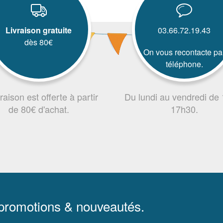
Livraison gratuite
03.66.72.19.43
dès 80€
On vous recontacte pa
téléphone.
vraison est offerte à partir
Du lundi au vendredi de
de 80€ d'achat.
17h30.
 promotions & nouveautés.