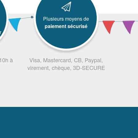
Plusieurs moyens de
paiement sécurisé
r
 10h à
Visa, Mastercard, CB, Paypal,
virement, chèque, 3D-SECURE