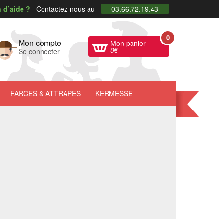
 d’aide ?
Contactez-nous au
03.66.72.19.43
0
Mon compte
Mon panier
0
€
Se connecter
FARCES
& ATTRAPES
KERMESSE