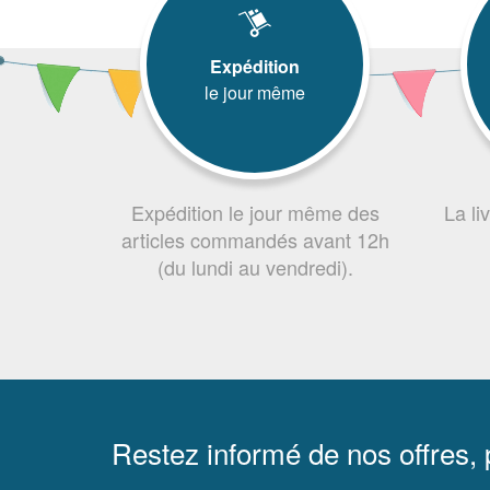
Expédition
le jour même
Expédition le jour même des
La li
articles commandés avant 12h
(du lundi au vendredi).
Restez informé de nos offres,