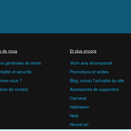
s de nous
Et plus encore
ns générales de vente.
Votre avis récompensé.
ialité et sécurité.
Promotions et soldes
mes-nous ?
Blog, suivez l'actualité du site.
ions de contact.
Accessoires de supporters
Carnaval
Halloween
Noël
Nouvel an