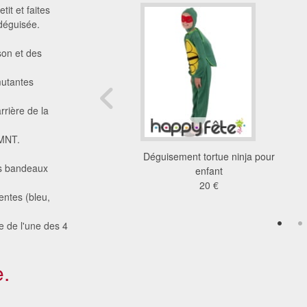
it et faites
 déguisée.
ison et des
mutantes
rière de la
TMNT.
de tortue Ninja pour
Déguisement tortue ninja pour
les bandeaux
enfant
enfant
42 €
20 €
entes (bleu,
e de l'une des 4
.