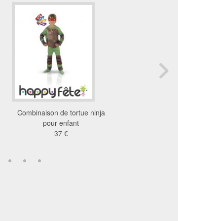
Combinaison de tortue ninja
Set de tortue ninj
pour enfant
6.31 €
37 €