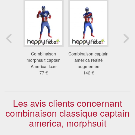
ement
Combinaison
Combinaison captain
Déguiseme
america
morphsuit captain
américa réalité
de Captai
çon
America, luxe
augmentée
lu
 €
77 €
142 €
71
Les avis clients concernant
combinaison classique captain
america, morphsuit