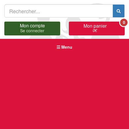
0
Mon compte
Mon panier
0
€
Se connecter
Menu