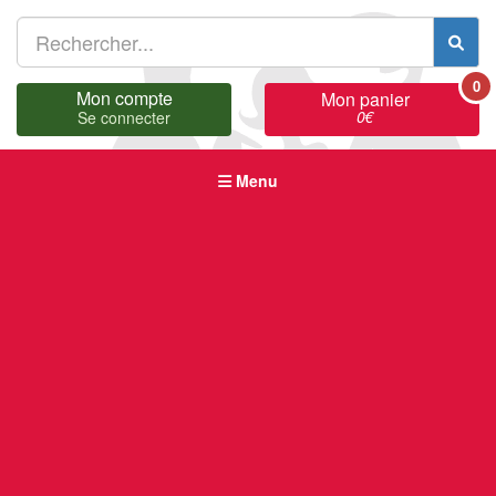
0
Mon compte
Mon panier
0
€
Se connecter
Menu