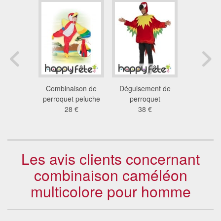
 oiseau
Combinaison de
Déguisement de
Déguise
can
perroquet peluche
perroquet
toucan po
 €
28 €
38 €
55
Les avis clients concernant
combinaison caméléon
multicolore pour homme