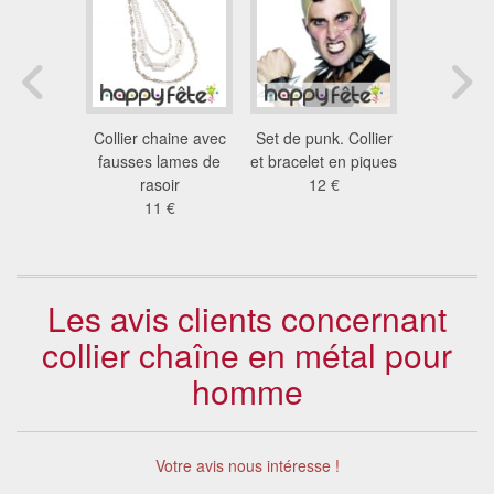
vec croix
Collier chaine avec
Set de punk. Collier
Chaine m
tée.
fausses lames de
et bracelet en piques
alumi
4 €
rasoir
12 €
3.3
11 €
Les avis clients concernant
collier chaîne en métal pour
homme
Votre avis nous intéresse !