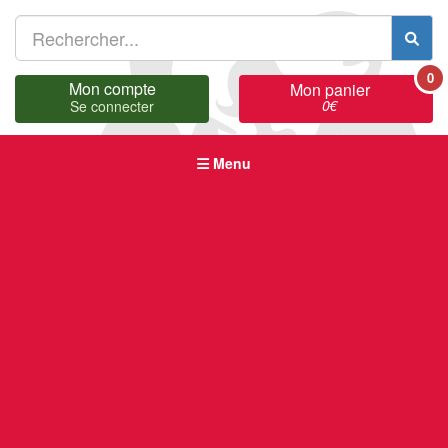
0
Mon compte
Mon panier
0
€
Se connecter
Menu