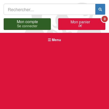
0
Mon compte
Mon panier
0
€
Se connecter
Menu