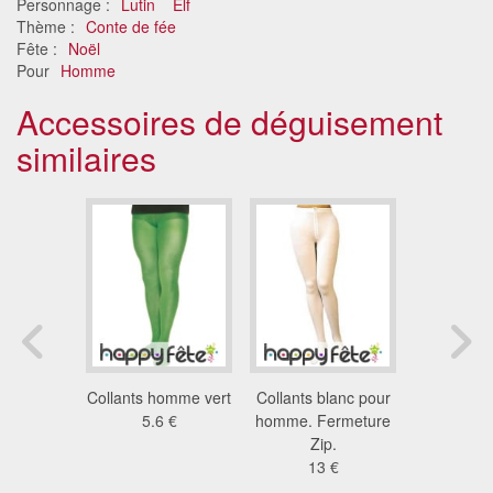
Personnage :
Lutin
Elf
Thème :
Conte de fée
Fête :
Noël
Pour
Homme
Accessoires de déguisement
similaires
 lignés
Collants homme vert
Collants blanc pour
Collants c
 vert et
5.6 €
homme. Fermeture
pour e
ge
Zip.
5.9
9 €
13 €