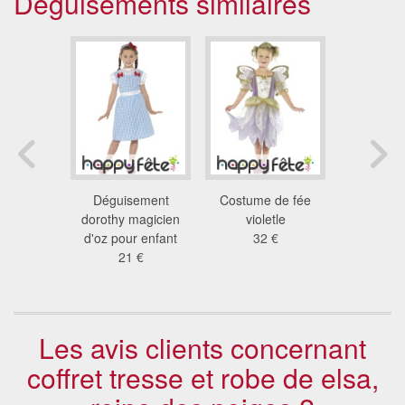
Déguisements similaires
ent robe
Déguisement
Costume de fée
Déguiseme
he neige
dorothy magicien
violetle
Reine de c
nfant
d'oz pour enfant
32 €
petite 
 €
21 €
26
Les avis clients concernant
coffret tresse et robe de elsa,