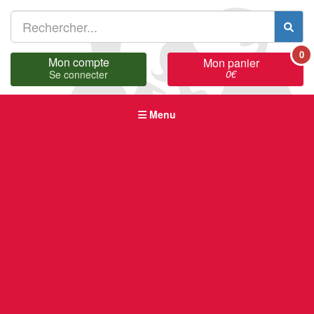
0
Mon compte
Mon panier
0
€
Se connecter
Menu