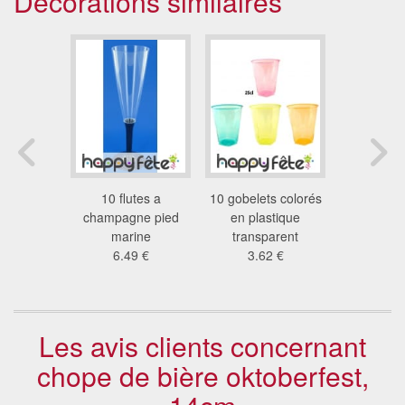
Décorations similaires
 cocktail
10 flutes a
10 gobelets colorés
10 verres 
arine
champagne pied
en plastique
turqu
4 €
marine
transparent
6.4
6.49 €
3.62 €
Les avis clients concernant
chope de bière oktoberfest,