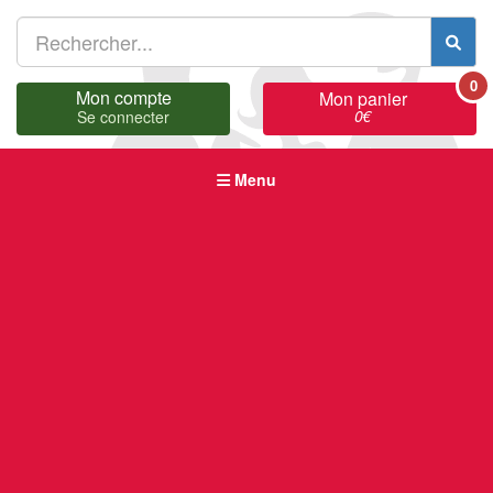
0
Mon compte
Mon panier
0
€
Se connecter
Menu