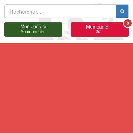
0
Mon compte
Mon panier
0
€
Se connecter