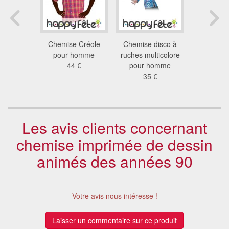
awaïenne
Chemise Créole
Chemise disco à
Chemise
ries
pour homme
ruches multicolore
années
 €
44 €
pour homme
31
35 €
Les avis clients concernant
chemise imprimée de dessin
animés des années 90
Votre avis nous intéresse !
Laisser un commentaire sur ce produit